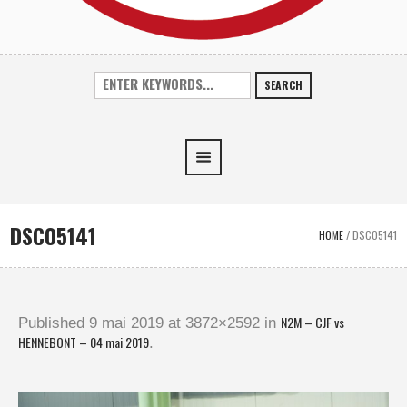
SEARCH
DSC05141
HOME
/
DSC05141
N2M – CJF vs
Published
9 mai 2019
at 3872×2592 in
HENNEBONT – 04 mai 2019
.