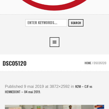
SEARCH
DSC05120
HOME
/
DSC05120
N2M – CJF vs
Published
9 mai 2019
at 3872×2592 in
HENNEBONT – 04 mai 2019
.