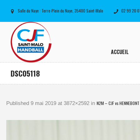
Salle du Naye : Terre-Plein du Naye, 35400 Saint-Malo
02 99 20 0
ACCUEIL
DSC05118
N2M – CJF vs HENNEBONT 
Published
9 mai 2019
at 3872×2592 in